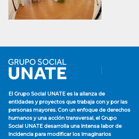
El
Grupo Social UNATE
es la alianza de
entidades y proyectos que trabaja con y por las
personas mayores. Con un enfoque de derechos
humanos y una acción transversal, el Grupo
Social UNATE desarrolla una intensa labor de
incidencia para modificar los imaginarios