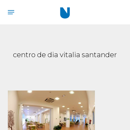
Skip
Menu
to
main
content
centro de dia vitalia santander