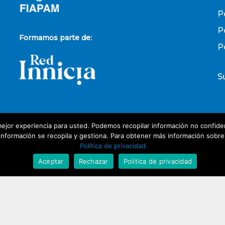
P
P
Formamos parte de:
P
S
ejor experiencia para usted. Podemos recopilar información no confiden
P
nformación se recopila y gestiona. Para obtener más información sobre nu
Política de privacidad
D
Aceptar
Rechazar
Política de privacidad