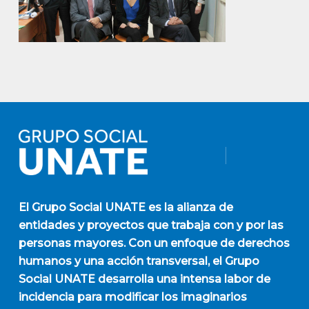
El
Grupo Social UNATE
es la alianza de
entidades y proyectos que trabaja con y por las
personas mayores. Con un enfoque de derechos
humanos y una acción transversal, el Grupo
Social UNATE desarrolla una intensa labor de
incidencia para modificar los imaginarios