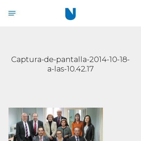
Skip
Menu
to
main
content
Captura-de-pantalla-2014-10-18-
a-las-10.42.17