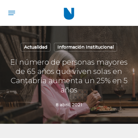
Skip
Menu
to
main
content
Actualidad
Información Institucional
El número de personas mayores
de 65 años que viven solas en
Cantabria aumenta un 25% en 5
años
8 abril, 2021