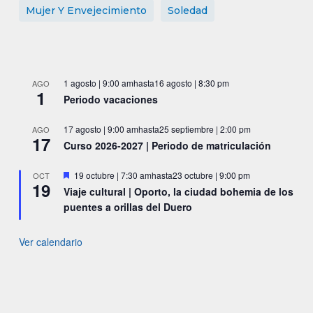
Mujer Y Envejecimiento
Soledad
1 agosto | 9:00 am
hasta
16 agosto | 8:30 pm
AGO
1
Periodo vacaciones
17 agosto | 9:00 am
hasta
25 septiembre | 2:00 pm
AGO
17
Curso 2026-2027 | Periodo de matriculación
Destacado
19 octubre | 7:30 am
hasta
23 octubre | 9:00 pm
OCT
19
Viaje cultural | Oporto, la ciudad bohemia de los
puentes a orillas del Duero
Ver calendario