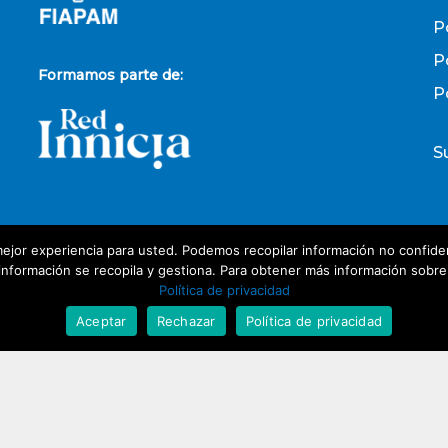
P
P
Formamos parte de:
P
S
ejor experiencia para usted. Podemos recopilar información no confiden
P
nformación se recopila y gestiona. Para obtener más información sobre nu
Política de privacidad
D
Aceptar
Rechazar
Política de privacidad