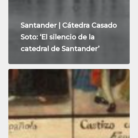
Santander | Cátedra Casado
Soto: ‘El silencio de la
catedral de Santander’
La
cátedra
de
UNATE
analiza
el
proceso
de
mezcla