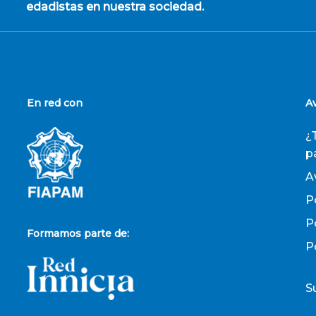
edadistas en nuestra sociedad.
En red con
A
¿
p
A
P
P
Formamos parte de:
P
S