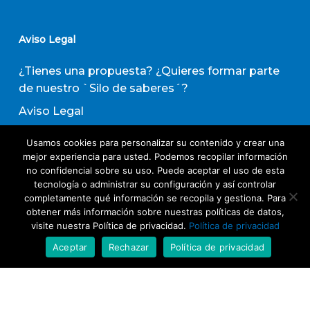
Aviso Legal
¿Tienes una propuesta? ¿Quieres formar parte
de nuestro `Silo de saberes´?
Aviso Legal
Política de privacidad
Usamos cookies para personalizar su contenido y crear una
Política de Transparencia
mejor experiencia para usted. Podemos recopilar información
no confidencial sobre su uso. Puede aceptar el uso de esta
Política de Evaluación de Proveedores
tecnología o administrar su configuración y así controlar
completamente qué información se recopila y gestiona. Para
obtener más información sobre nuestras políticas de datos,
Suscribirse a nuestro boletín de actividades
visite nuestra Política de privacidad.
Política de privacidad
Aceptar
Rechazar
Política de privacidad
Acepto los términos y condiciones
Política
de Privacidad