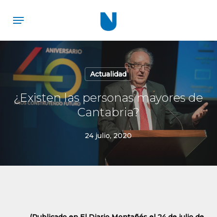
Skip
Menu
to
main
content
Actualidad
¿Existen las personas mayores de
Cantabria?
24 julio, 2020