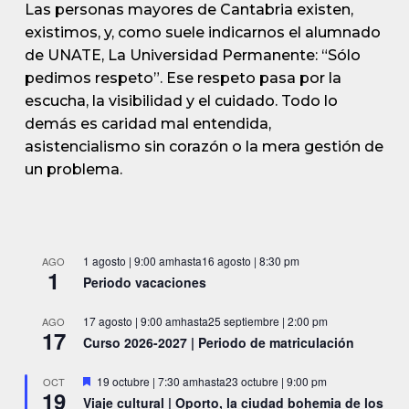
Las personas mayores de Cantabria existen,
existimos, y, como suele indicarnos el alumnado
de UNATE, La Universidad Permanente: “Sólo
pedimos respeto”. Ese respeto pasa por la
escucha, la visibilidad y el cuidado. Todo lo
demás es caridad mal entendida,
asistencialismo sin corazón o la mera gestión de
un problema.
1 agosto | 9:00 am
hasta
16 agosto | 8:30 pm
AGO
1
Periodo vacaciones
17 agosto | 9:00 am
hasta
25 septiembre | 2:00 pm
AGO
17
Curso 2026-2027 | Periodo de matriculación
Destacado
19 octubre | 7:30 am
hasta
23 octubre | 9:00 pm
OCT
19
Viaje cultural | Oporto, la ciudad bohemia de los