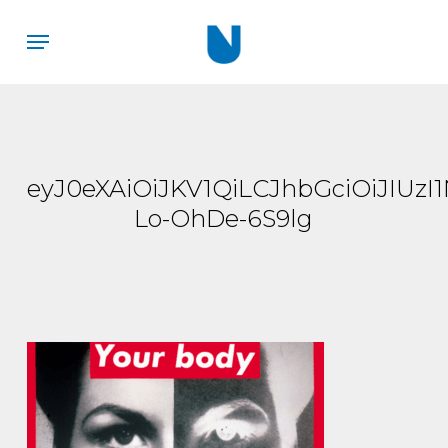
Skip
Menu
to
main
content
eyJ0eXAiOiJKV1QiLCJhbGciOiJIU
Lo-OhDe-6S9lg