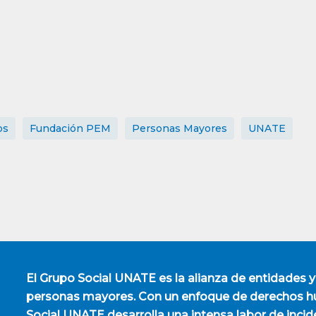
os
Fundación PEM
Personas Mayores
UNATE
El
Grupo Social UNATE
es la alianza de entidades y
personas mayores. Con un enfoque de derechos hu
Social UNATE desarrolla una intensa labor de incid