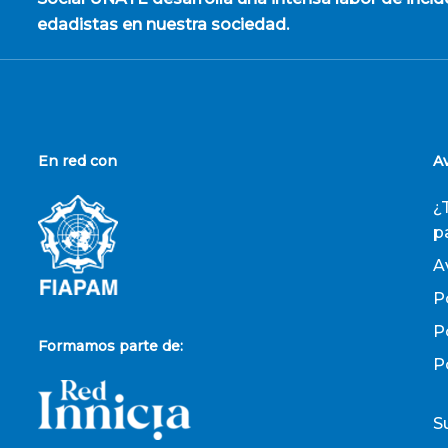
edadistas en nuestra sociedad.
En red con
A
¿
p
A
P
P
Formamos parte de:
P
S