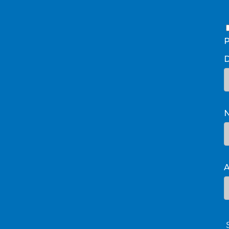
P
D
A