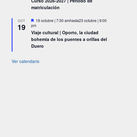
Curso 2026-2027 | Periodo de
matriculación
Destacado
19 octubre | 7:30 am
hasta
23 octubre | 9:00
OCT
19
pm
Viaje cultural | Oporto, la ciudad
bohemia de los puentes a orillas del
Duero
Ver calendario