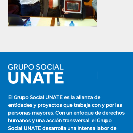
El
Grupo Social UNATE
es la alianza de
entidades y proyectos que trabaja con y por las
personas mayores. Con un enfoque de derechos
humanos y una acción transversal, el Grupo
Social UNATE desarrolla una intensa labor de