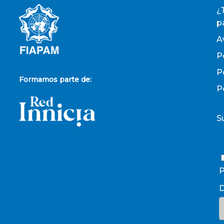
¿
p
A
P
P
Formamos parte de:
P
S
P
D