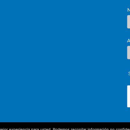
A
ejor experiencia para usted. Podemos recopilar información no confiden