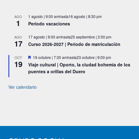
1 agosto | 9:00 am
hasta
16 agosto | 8:30 pm
AGO
1
Periodo vacaciones
17 agosto | 9:00 am
hasta
25 septiembre | 2:00 pm
AGO
17
Curso 2026-2027 | Periodo de matriculación
Destacado
19 octubre | 7:30 am
hasta
23 octubre | 9:00 pm
OCT
19
Viaje cultural | Oporto, la ciudad bohemia de los
puentes a orillas del Duero
Ver calendario