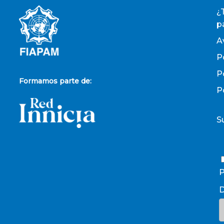
¿
p
A
P
P
Formamos parte de:
P
S
P
D