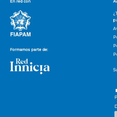
En red con
A
¿
p
A
P
P
Formamos parte de:
P
S
P
D