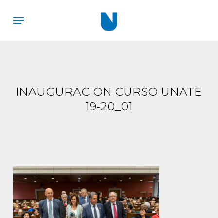
Skip
Menu
to
main
content
INAUGURACION CURSO UNATE
19-20_01