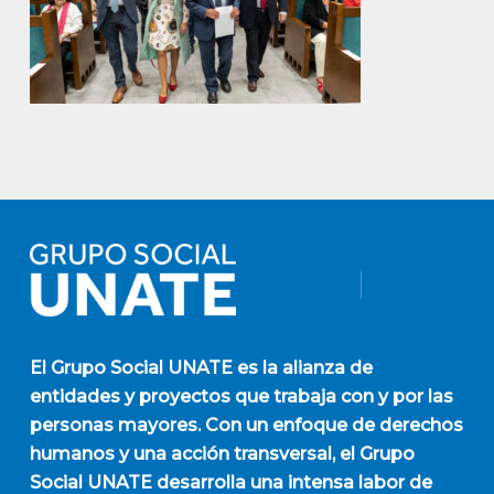
El
Grupo Social UNATE
es la alianza de
entidades y proyectos que trabaja con y por las
personas mayores. Con un enfoque de derechos
humanos y una acción transversal, el Grupo
Social UNATE desarrolla una intensa labor de