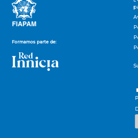
p
A
P
P
Formamos parte de:
P
S
P
D