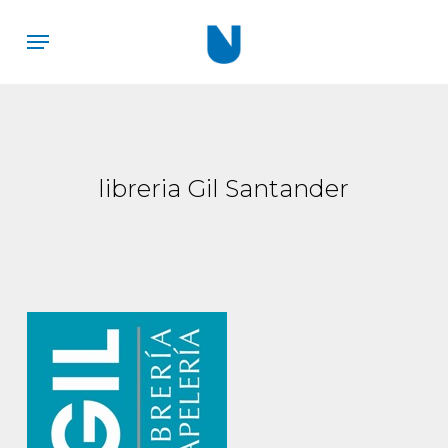
Skip
Menu
to
main
content
libreria Gil Santander