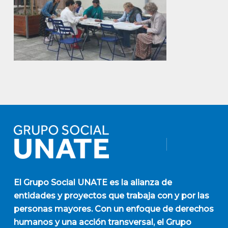
El
Grupo Social UNATE
es la alianza de
entidades y proyectos que trabaja con y por las
personas mayores. Con un enfoque de derechos
humanos y una acción transversal, el Grupo