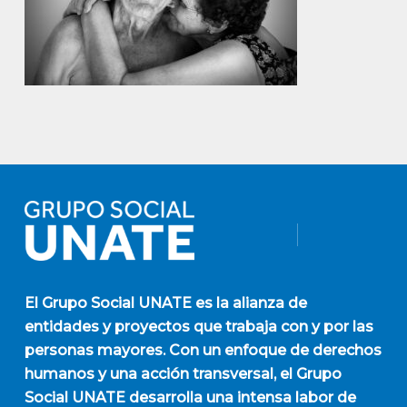
El
Grupo Social UNATE
es la alianza de
entidades y proyectos que trabaja con y por las
personas mayores. Con un enfoque de derechos
humanos y una acción transversal, el Grupo
Social UNATE desarrolla una intensa labor de