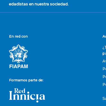
edadistas en nuestra sociedad.
En red con
A
¿
p
A
P
P
Formamos parte de:
P
S