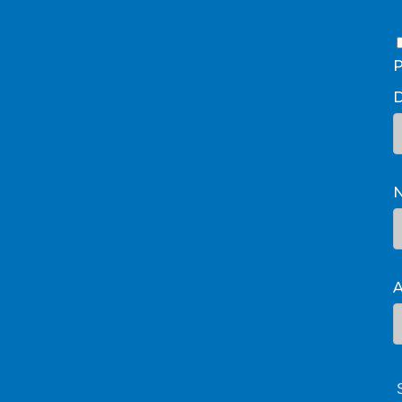
P
D
A