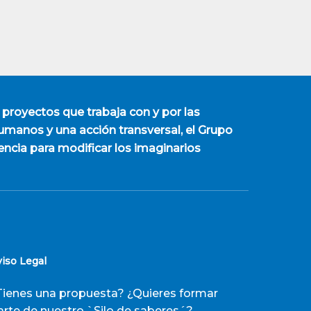
 proyectos que trabaja con y por las
manos y una acción transversal, el Grupo
encia para modificar los imaginarios
viso Legal
Tienes una propuesta? ¿Quieres formar
arte de nuestro `Silo de saberes´?