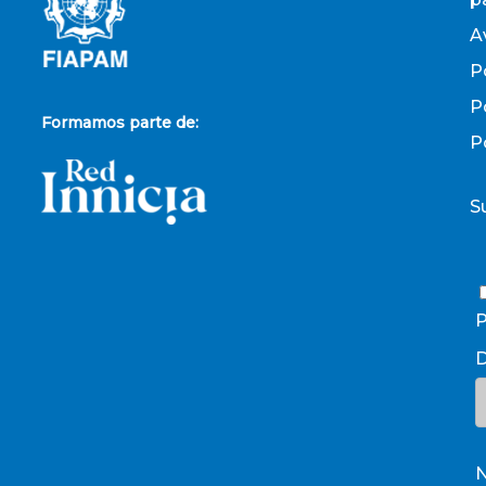
A
P
P
Formamos parte de:
P
S
P
D