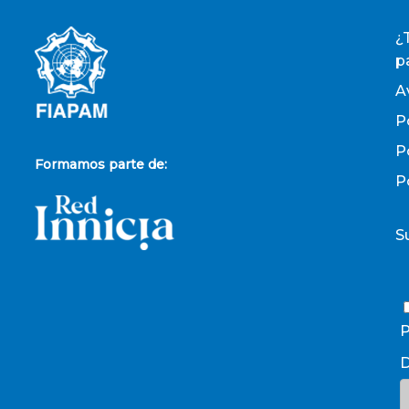
¿
p
A
P
P
Formamos parte de:
P
S
P
D