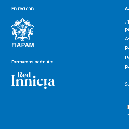
En red con
A
¿
p
A
P
P
Formamos parte de:
P
S
P
D