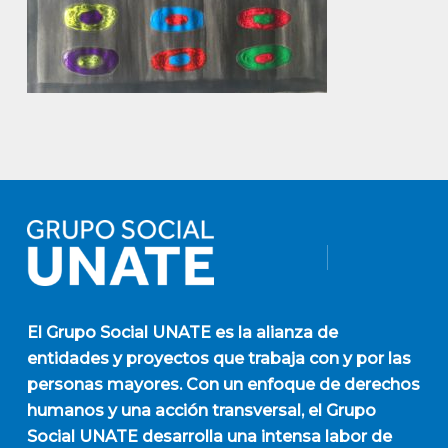
El
Grupo Social UNATE
es la alianza de
entidades y proyectos que trabaja con y por las
personas mayores. Con un enfoque de derechos
humanos y una acción transversal, el Grupo
Social UNATE desarrolla una intensa labor de