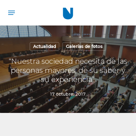
Skip
Menu
to
main
content
Actualidad
Galerías de fotos
“Nuestra sociedad necesita de las
personas mayores, de su saber y
su experiencia”
17 octubre, 2017