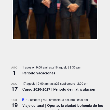
1 agosto | 9:00 am
hasta
16 agosto | 8:30 pm
AGO
1
Periodo vacaciones
17 agosto | 9:00 am
hasta
25 septiembre | 2:00 pm
AGO
17
Curso 2026-2027 | Periodo de matriculación
Destacado
19 octubre | 7:30 am
hasta
23 octubre | 9:00 pm
OCT
19
Viaje cultural | Oporto, la ciudad bohemia de los