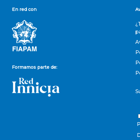
En red con
A
¿
p
A
P
P
Formamos parte de:
P
S
P
D