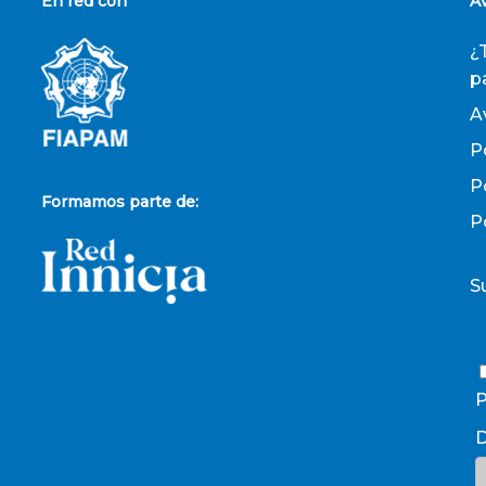
En red con
A
¿
p
A
P
P
Formamos parte de:
P
S
P
D