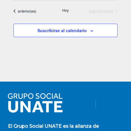
Eventos
Hoy
siguiente(s)
Eventos
anterior(es)
Suscribirse al calendario
El
Grupo Social UNATE
es la alianza de