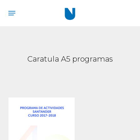
Skip
Menu
to
main
content
Caratula A5 programas