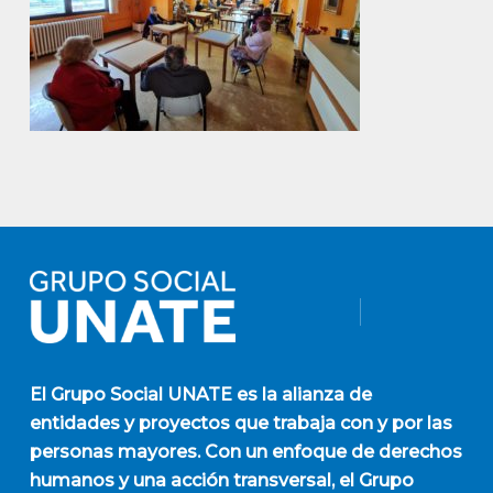
El
Grupo Social UNATE
es la alianza de
entidades y proyectos que trabaja con y por las
personas mayores. Con un enfoque de derechos
humanos y una acción transversal, el Grupo