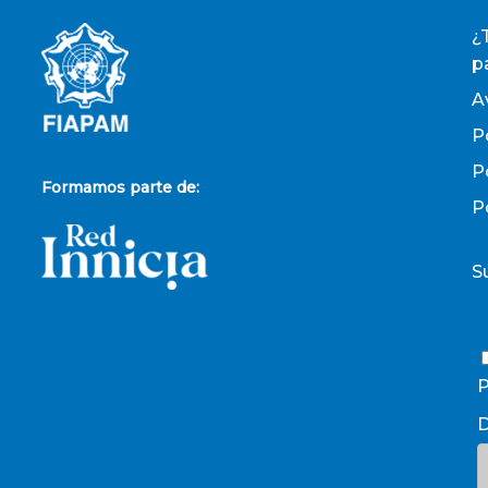
¿
p
A
P
P
Formamos parte de:
P
S
P
D