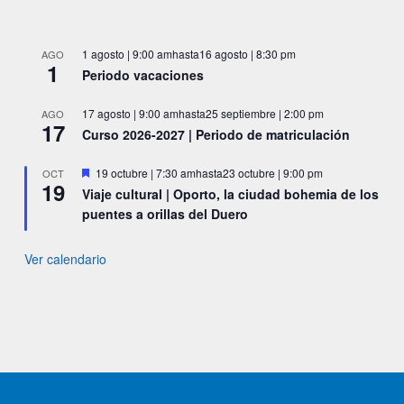
1 agosto | 9:00 am
hasta
16 agosto | 8:30 pm
AGO
1
Periodo vacaciones
17 agosto | 9:00 am
hasta
25 septiembre | 2:00 pm
AGO
17
Curso 2026-2027 | Periodo de matriculación
Destacado
19 octubre | 7:30 am
hasta
23 octubre | 9:00 pm
OCT
19
Viaje cultural | Oporto, la ciudad bohemia de los
puentes a orillas del Duero
Ver calendario