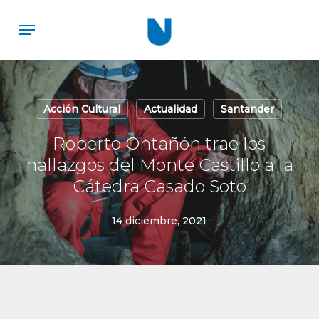
Skip
Menu
to
main
content
Acción Cultural
Actualidad
Santander
Roberto Ontañón trae los
hallazgos del Monte Castillo a la
Cátedra Casado Soto
14 diciembre, 2021