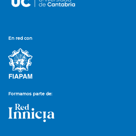
En red con
Formamos parte de: