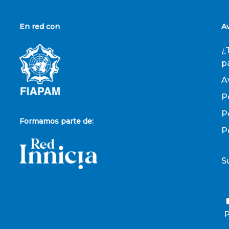
En red con
A
¿
p
A
P
P
Formamos parte de:
P
S
P