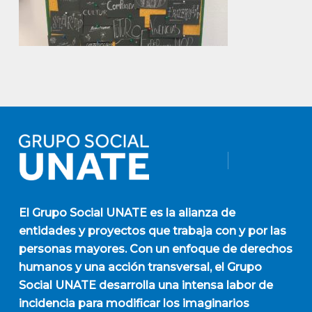
El
Grupo Social UNATE
es la alianza de
entidades y proyectos que trabaja con y por las
personas mayores. Con un enfoque de derechos
humanos y una acción transversal, el Grupo
Social UNATE desarrolla una intensa labor de
incidencia para modificar los imaginarios