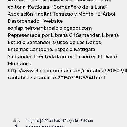
editorial Kattigara. “Compañero de la Luna”
Asociación Hábitat Terrazgo y Monte. “El Árbol
Desordenado”. Website
soniapineiroambrosio.blogspot.com
Representada por Librería Gil Santander. Librería
Estudio Santander. Museo de Las Doñas
Enterrías Cantabria. Espacio Kattigara
Santander. Leer toda la información en El Diario
Montañés
http://www.eldiariomontanes.es/cantabria/201503/18
cantabria-sacan-arte-20150318125641.html
1 agosto | 9:00 am
hasta
16 agosto | 8:30 pm
AGO
1