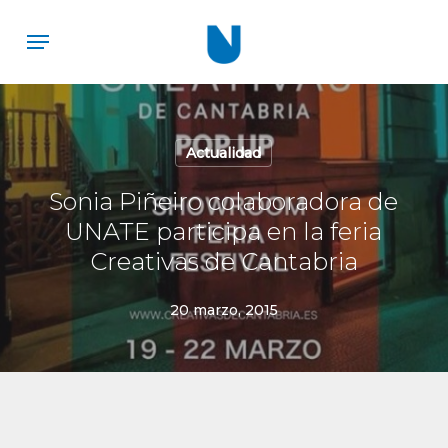
Skip
Menu
to
main
content
Actualidad
Sonia Piñeiro colaboradora de
UNATE participa en la feria
Creativas de Cantabria
20 marzo, 2015