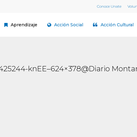
Conoce Unate
Volu
Aprendizaje
Acción Social
Acción Cultural
425244-knEE–624×378@Diario Monta