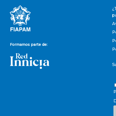
¿
p
A
P
P
Formamos parte de:
P
S
P
D