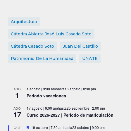
Arquitectura
Cátedra Abierta José Luis Casado Soto
Cátedra Casado Soto
Juan Del Castillo
Patrimonio De La Humanidad
UNATE
1 agosto | 9:00 am
hasta
16 agosto | 8:30 pm
AGO
1
Periodo vacaciones
17 agosto | 9:00 am
hasta
25 septiembre | 2:00 pm
AGO
17
Curso 2026-2027 | Periodo de matriculación
Destacado
19 octubre | 7:30 am
hasta
23 octubre | 9:00 pm
OCT