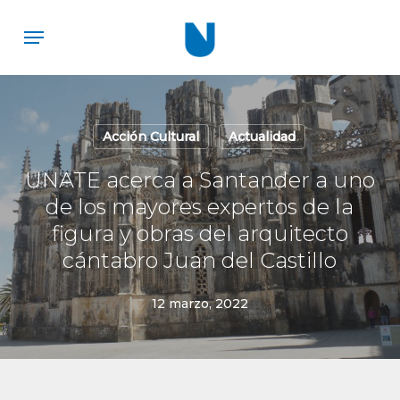
Skip
Menu
to
main
content
Acción Cultural
Actualidad
UNATE acerca a Santander a uno
de los mayores expertos de la
figura y obras del arquitecto
cántabro Juan del Castillo
12 marzo, 2022