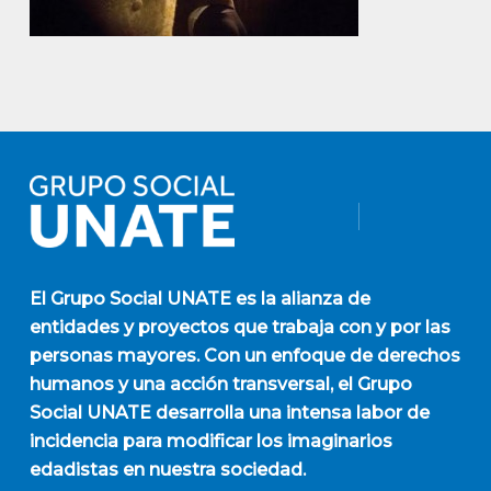
El
Grupo Social UNATE
es la alianza de
entidades y proyectos que trabaja con y por las
personas mayores. Con un enfoque de derechos
humanos y una acción transversal, el Grupo
Social UNATE desarrolla una intensa labor de
incidencia para modificar los imaginarios
edadistas en nuestra sociedad.