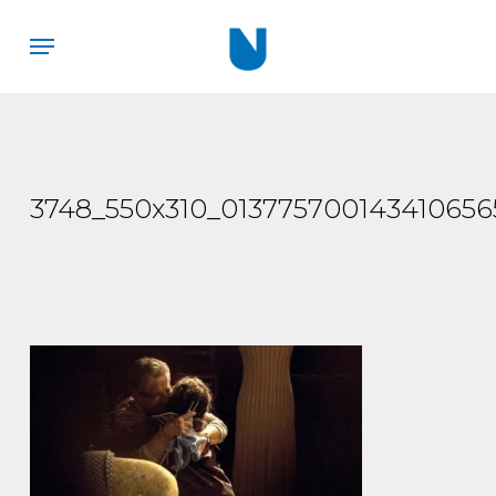
Skip
Menu
to
main
content
3748_550x310_013775700143410656