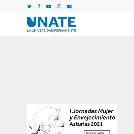
Skip
twitter
facebook
youtube
instagram
email
to
main
content