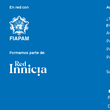
En red con
A
¿
p
A
P
P
Formamos parte de:
P
S
P
D