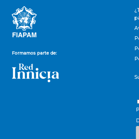
¿
p
A
P
P
Formamos parte de:
P
S
P
D