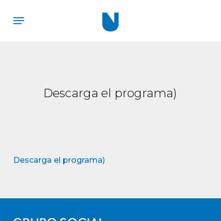
Skip
Menu
to
main
content
Descarga el programa)
Descarga el programa)