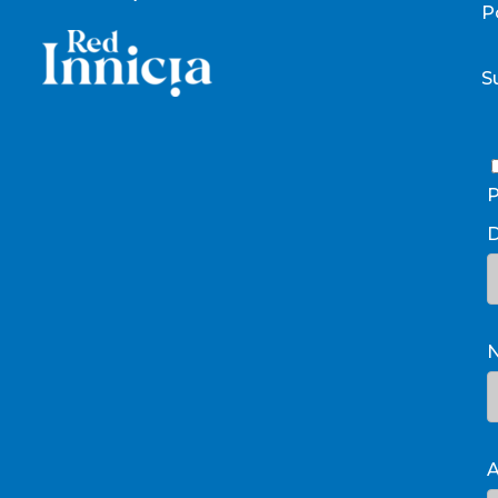
P
S
P
D
A