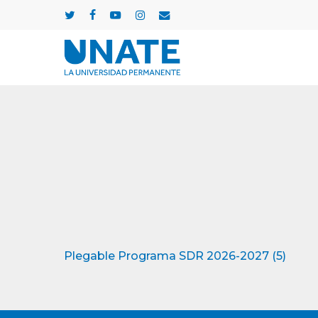
Skip
twitter
facebook
youtube
instagram
email
to
main
content
Plegable Programa SDR 2026-2027 (5)