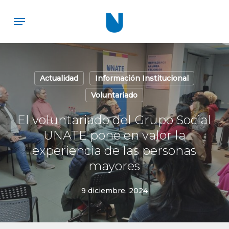
Skip
Menu
to
main
content
Actualidad
Información Institucional
Voluntariado
El voluntariado del Grupo Social
UNATE pone en valor la
experiencia de las personas
mayores
9 diciembre, 2024