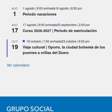
1 agosto | 9:00 am
hasta
16 agosto | 8:30 pm
AGO
1
Periodo vacaciones
17 agosto | 9:00 am
hasta
25 septiembre | 2:00 pm
AGO
17
Curso 2026-2027 | Periodo de matriculación
Destacado
19 octubre | 7:30 am
hasta
23 octubre | 9:00 pm
OCT
19
Viaje cultural | Oporto, la ciudad bohemia de los
puentes a orillas del Duero
Ver calendario