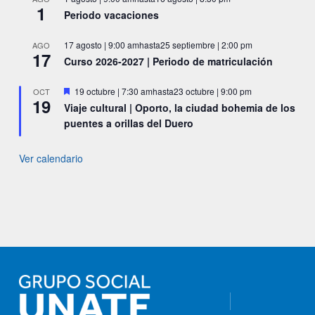
1
Periodo vacaciones
17 agosto | 9:00 am
hasta
25 septiembre | 2:00 pm
AGO
17
Curso 2026-2027 | Periodo de matriculación
Destacado
19 octubre | 7:30 am
hasta
23 octubre | 9:00 pm
OCT
19
Viaje cultural | Oporto, la ciudad bohemia de los
puentes a orillas del Duero
Ver calendario