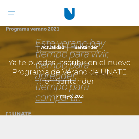
Skip
Menu
to
main
content
Actualidad
Santander
Ya te puedes inscribir en el nuevo
Programa de Verano de UNATE
en Santander
17 mayo, 2021