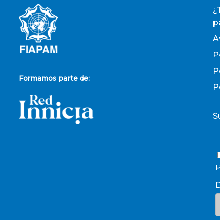
¿
p
A
P
P
Formamos parte de:
P
S
P
D