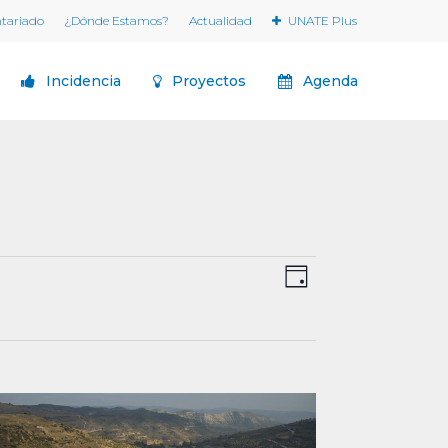
ntariado
¿Dónde Estamos?
Actualidad
UNATE Plus
Incidencia
Proyectos
Agenda
Navegaci
Navegación
Día
de
de
vistas
vistas
de
Evento