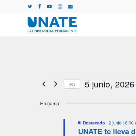
Skip
twitter
facebook
youtube
instagram
email
to
main
content
Eventos
5 junio, 2026
Hoy
Selecciona
en
la
En curso
fecha.
5
Destacado
2 junio | 8:00
UNATE te lleva 