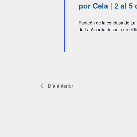
junio,
por Cela | 2 al 5
2026
Panteón de la condesa de La V
de La Alcarria descrita en el l
Día anterior