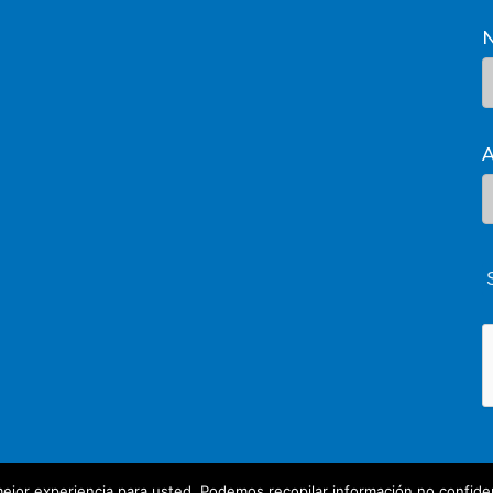
A
ejor experiencia para usted. Podemos recopilar información no confiden