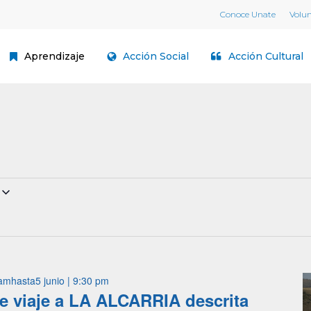
Conoce Unate
Volu
Aprendizaje
Acción Social
Acción Cultural
 am
hasta
5 junio | 9:30 pm
de viaje a LA ALCARRIA descrita