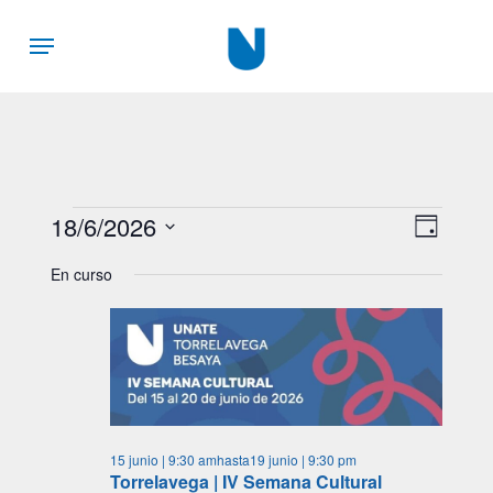
Skip
Menu
to
main
content
Eventos
18/6/2026
Nav
Nave
Día
Selecciona
de
de
En curso
en
la
vista
fecha.
vist
de
18
Even
junio,
15 junio | 9:30 am
hasta
19 junio | 9:30 pm
Torrelavega | IV Semana Cultural