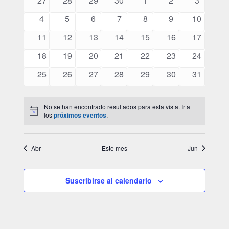
27
28
29
30
1
2
3
vist
de
de
eventos
eventos
eventos
eventos
eventos
eventos
eventos
0
0
0
0
0
0
0
4
5
6
7
8
9
10
Eventos
Even
eventos
eventos
eventos
eventos
eventos
eventos
eventos
0
0
0
0
0
0
0
11
12
13
14
15
16
17
eventos
eventos
eventos
eventos
eventos
eventos
eventos
0
0
0
0
0
0
0
18
19
20
21
22
23
24
eventos
eventos
eventos
eventos
eventos
eventos
eventos
0
0
0
0
0
0
0
25
26
27
28
29
30
31
eventos
eventos
eventos
eventos
eventos
eventos
eventos
No se han encontrado resultados para esta vista. Ir a
Aviso
los
próximos eventos
.
Abr
Este mes
Jun
Suscribirse al calendario